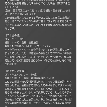
での中村医師を取材した映像から作られた映画 『荒野に希望
の灯をともす』
(製作：日本電波ニュース社 ９０分)を撮影・監督された 谷津
賢二 さんの受賞となりました。
この様な結果となった第３１回のJSC賞には５作品の応募が
有り、オムニバスジャパンの試写室「ソフィア」をお借りして
７名での審査となりました。ではまず受賞作以外の４作品を紹
介します。
『二十四の瞳』
(TVドラマ 89分)
撮影：小林拓 監督：吉田康弘
製作：松竹撮影所 NHKエンタープライズ
木下作品のリメイクですが作品全体としての評価は悪くはあり
ませんでした。ただ、ほぼ全員の意見としてプロローグの手持
ちカメラは狙いも感じられず不評でした。大石(元)先生が結核
で臥している(元)生徒を訪ねるシーンなど何か所かは高く評価
されました。
『消えた技能実習生』
(TVドキュメンタリー 60分)
撮影：小嶋一行 監督：青山浩平 製作：NHK
コロナの影響を強く受け路頭に迷ってしまった技能実習生たち
を追った作品。裏社会まで踏み込んでの取材などデリケートな
現場をカメラが邪魔する事なく、むしろサポートしている面も
有り骨太のドキュメンタリーに貢献している。しかしこのテー
マで作品を作るのだからそれはノルマ…との指摘も有った。子
供の出産を間近にした実習生が、予定を変え自分で育てる決断
をする瞬間を逃さずに撮っており、そのシーンは高く評価され
た。