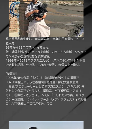
栃木県足利市生まれ。大学卒業後、94年に日本電波ニュース
社入社。
95年から98年までハノイ支局長。
登山経験を活かし、ヒマラヤ山脈、カラコルム山脈、タクラマ
カン砂漠など
辺境取材を多数経験。
1998年～2019年アフガニスタン・パキスタンで中村哲医師
の活動を記録。
その他、これまで世界70か国以上で取材。
[受賞歴]
1998年NHK作品「ネパール 塩の隊商がゆく」の撮影で
〔ATP＝全日本テレビ番組制作社連盟〕郵政大臣賞受賞。
撮影/プロデューサーとしてアフガニスタン・パキスタンを
取材した作品でギャラクシー奨励賞、ATP優秀賞（アメリ
カ）、
国際ビデオフェスティバル ゴールドカメラ賞、ギャラ
クシー奨励賞、（ドイツ）ワールドメディアフェスティバル金
賞、
ATP総務大臣賞など多数、受賞。