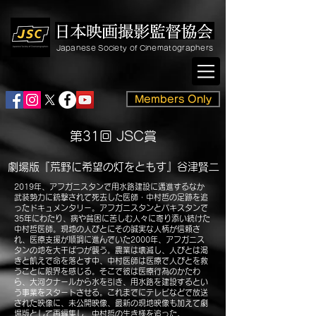
Japanese Society of Cinematographers
Members Only
第31回 JSC賞
劇場版『荒野に希望の灯をともす』谷津
賢二
2019年、アフガニスタンで用水路建設に邁進するなか
武装勢力に銃撃されて死去した医師・中村哲の足跡を追
ったドキュメンタリー。アフガニスタンとパキスタンで
35年にわたり、病や貧困に苦しむ人々に寄り添い続けた
中村哲医師。現地の人びとにその誠実な人柄が信頼さ
れ、医療支援が順調に進んでいた2000年、アフガニス
タンの地を大干ばつが襲う。農業は壊滅し、人びとは渇
きと飢えで命を落とす中、中村医師は医療で人びとを救
うことに限界を感じる。そこで彼は医療行為のかたわ
ら、大河クナールから水を引き、用水路を建設するとい
う事業をスタートさせる。これまでにテレビなどで放送
された映像に、未公開映像、最新の現地映像も加えて劇
場版として再編集し、中村哲の生き様を追った。