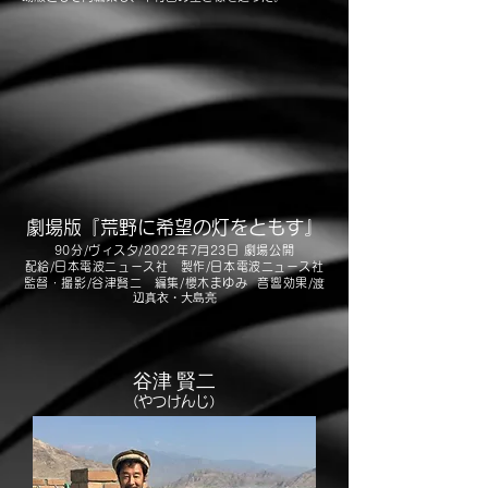
劇場版『荒野に希望の灯をともす』
90分/ヴィスタ/2022年7月23日 劇場公開
配給/日本電波ニュース社 製作/日本電波ニュース社
監督・撮影/谷津賢二 編集/櫻木まゆみ
音響効果/
渡
辺真衣・
大島亮
谷津 賢二
(やつけんじ）