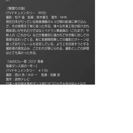
『鯨獲りの海』
(TVドキュメンタリー 49分)
撮影：松下 猛 監督：鈴木夏生 製作：NHK
現在日本が行っている商業捕鯨の５３日間の航海に乗り込ん
で、その実際を丁寧に追った作品。様々な作業工程が紹介され
興味深いがそれだけではなくベテラン乗組員の〈これまで〉や
新人の〈これから〉などが重層的に描かれてゆき鯨に対しての
敬意も伝わってくる。船に長期間同乗しての撮影だがトーンは
揃っておりフレームも安定している。より上を目指そうとする
撮影者の意気込み、こだわりが感じられる。撮影としての評価
はとても高かった作品。
『みのだん～夢 コロナ 青春
強豪ダンス部の一年～』
(TVドキュメンタリー ４７分)
撮影：西川 亮 / 大中 一 監督：加藤 涼
製作：読売テレビ
日本一を目指す高校ダンス部だがコロナで大会が中止となり…
フレームにも安定感が有り、一瞬で状況が変わる現場を二人の
キャメラマンが見事に切り取っている。対して終盤のステージ
は適度に計算して狙い通りに撮っていて、豊かな現場経験とチ
ームワークは高く評価された。情景描写の短いカットも効果的
に使われている。指摘されたのは撮られる高校生がカメラを意
識した〈演技〉になっている？という点。カメラを意識させな
い配慮について意見が分かれた。
審査の過程として、まず今回は〈作品のレべルが高い〉という
事が委員共通の認識でした。そんな中で各作品について意見を
出し合い最後は『鯨獲りの海』と受賞作品が残り、結論として