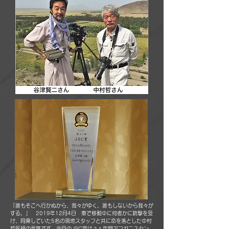
「誰もそこへ行かぬから、我々がゆく。誰もしないから我々が
する。」 2019年12月4日 車で移動中に何者かに銃撃を受
け、同乗していた5名の現地スタッフと共に命を落とした中村
哲医師の言葉です。今回のJSC賞は２１年間アフガニスタン