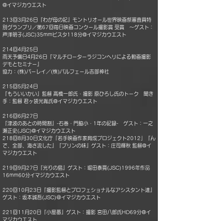
@イマジカウエスト
213回3月26日『わが母の記』モントリオール世界映画祭審査員特
別グランプリ／第67回毎日映画コンクール撮影賞 受賞 ～ゲスト：
芦澤明子(JSC)35mmビスタ118分@イマジカウエスト
214回4月25日
雨天予備日4月26日『マルチローターラジコンヘリによる動画撮影
デモとセミナー』
協力：(株)パーレイ／(株)パルフェール吉部神社
215回5月24日
『もういいかい』監督 高橋一郎氏・撮影 原ひろし氏のトーク 聞き
手：監督 君ヶ袋光胤氏@イマジカウエスト
216回6月27日
『津波のあとの時間割』-石巻・門脇小・1年の記録- ゲスト：一之
瀬正史(JSC)@イマジカウエスト
218回8月30日文化庁「若手映画作家育成プロジェクト2012」『ん
で、全部、海さ流した』『プリンの味』ゲスト：庄司輝秋 監督@イ
マジカウエスト
219回9月27日『光りの島』ゲスト：堀田泰寛(JSC)1996年作品
16mm60分イマジカウエスト
220回10月23日『撮影監督とプロフェショナルなアシスタント達』
ゲスト：坂本誠吾(JSC)＠イマジカウエスト
221回11月20日『小屋番』ゲスト：撮影 宮田八郎氏HD69分@イ
マジカウエスト