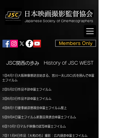
Japanese Society of Cinematographers
Members Only
JSC関西の歩み
History of JSC WEST
1回4月1日大阪映像懇話会始まる。宮川一夫(JSC)氏を囲んで@富
士フイルム
2回5月2日作品不詳@富士フイルム
3回6月3日作品不詳@富士フイルム
4回8月1日夏季納涼懇親会@富士フイルム屋上
5回9月4日富士フイルム新製品発表会@富士フイルム
6回10月1日マルチ映像の試写@富士フイルム
7回11月4日作品『大和の石』撮影：広内捷彦@富士フイルム