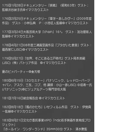
175回1月28日ドキュメンタリー『挑戦』（昭和63年）ゲスト；
監督渋谷昶子氏@イマジカウエスト
176回2月25日ドキュメンタリー『葦牙－あしかびー』(2009年度
作品) ゲスト：小林弘典 Ｐ：小池征人監督@イマジカウエスト
177回3月24日大阪芸術大学『chain』16㍉ ゲスト：加治屋彰人
監督@イマジカウエスト
178回4月21日08年度三浦賞受賞作品『ブタがいた教室』ゲスト：
葛西誉仁(JSC)@イマジカウエスト
179回5月27日『世界、そこにある江戸時代』ゲスト岡本英嗣
(JSC)（株）パトリア作品 @イマジカウエスト
夏のビァパーティー@會元楼
180回6月15日「3Ｄセミナー」パナソニック、レッドローバージ
ャパン、アスク、三友。コブ、他 講師：小山一彦(JSC) 中垣寿一氏
(パナソニック)@ビジュアルアーツ専門学校大阪
181回7月16日総会報告会 @イマジカウエスト
182回8月18日『風のかたち』いせフィルム作品 ゲスト：伊勢真
一監督@イマジカウエスト
183回9月21日文化庁委託事業VIPO「ndjc若手映画作家育成プロ
ジェクト」
『ホールイン・ワンダーランド』35mm30分 ゲスト：清水艶監