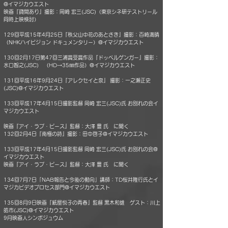
@イマジカウエスト
映画『貸間あり』撮影：岡崎 宏三(JSC)（東京シネ研テストリール
同時上映検討）
129回平成15年4月25日『秩父山中花のあとさき』撮影：百崎満晴
（NHKハイビジョン ドキュメンタリー）@イマジカウエスト
130回2月17日第47回三浦賞受賞作品『ドッペルゲンガー』撮影：
水口智之(JSC) （HD→35㎜作品）@イマジカウエスト
131回平成16年9月24日『アレクセイと泉』 撮影：一之瀬正史
(JSC)@イマジカウエスト
133回平成17年4月15日撮影監督 岡崎 宏三(JSC)氏 お別れの会イ
マジカウエスト
映画『アイ・ラブ・ピース』監督：大澤 豊 氏 に聞く
132回2月4日『南極の詩』撮影：田中啓子@イマジカウエスト
133回平成17年4月15日撮影監督 岡崎 宏三(JSC)氏 お別れの会@
イマジカウエスト
映画『アイ・ラブ・ピース』監督：大澤 豊 氏 に聞く
134回7月7日「NAB報告と今後の動向」講師：TD桜井隆行氏とイ
マジカビデオプロセス部門@イマジカウエスト
135回8月9日映画『紙屋悦子の青春』監督 黒木和雄 ゲスト：川上
皓市(JSC)@イマジカウエスト
9月映画人シンポジュウム