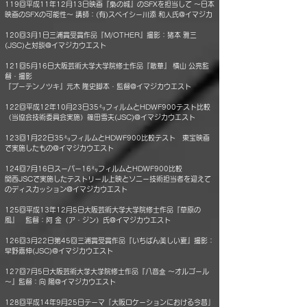
119回平成11年12月13日映画『梟の城』のSFXを担当して ～日本
映画のSFXの可能性～ 講師：(有)スペイシー川添 和人氏@イマジカ
120回3月1日三浦賞受賞作品『M/OTHER』撮影：猪本 雅三
(JSC)と対談@イマジカウエスト
121回5月16日大阪芸術大学大学院修士作品『散華』 横山 公亮監
督・撮影
『プーテンノツキ』元木 隆史脚本・監督@イマジカウエスト
122回平成12年10月23日35㍉フィルムとHDWF900テスト比較
（当協会技術委員会実施）篠田雪夫(JSC)@イマジカウエスト
123回1月22日35㍉フィルムとHDWF900比較テスト 東宝映画
で実施したもの@イマジカウエスト
124回7月16日スーパー16㍉フィルムとHDWF900比較
関西JSCで実施したテストリール上映とソニー技術担当者を迎えて
のディスカッション@イマジカウエスト
125回平成13年12月5日大阪芸術大学大学院修士作品『草原の
風』 監督：阿 金（ア・ジン）氏@イマジカウエスト
126回3月22日第45回三浦賞受賞作品『いちばん美しい夏』撮影：
早野嘉伸(JSC)@イマジカウエスト
127回7月5日大阪芸術大学大学院修士作品『八音盒 ～オルゴール
～』監督：向 陽@イマジカウエスト
128回平成14年9月25日テーマ「大阪ロケーションにおける今昔」