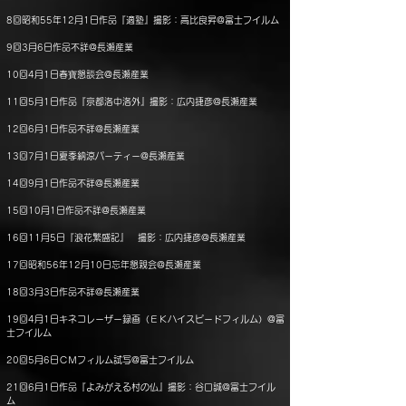
8回昭和55年12月1日作品『適塾』撮影：高比良昇@富士フイルム
9回3月6日作品不詳@長瀬産業
10回4月1日春寶懇談会@長瀬産業
11回5月1日作品『京都洛中洛外』撮影：広内捷彦@長瀬産業
12回6月1日作品不詳@長瀬産業
13回7月1日夏季納涼パーティー@長瀬産業
14回9月1日作品不詳@長瀬産業
15回10月1日作品不詳@長瀬産業
16回11月5日『浪花繁盛記』 撮影：広内捷彦@長瀬産業
17回昭和56年12月10日忘年懇親会@長瀬産業
18回3月3日作品不詳@長瀬産業
19回4月1日キネコレーザー録画（ＥＫハイスピードフィルム）@富
士フイルム
20回5月6日ＣＭフィルム試写@富士フイルム
21回6月1日作品『よみがえる村の仏』撮影：谷口誠@富士フイル
ム