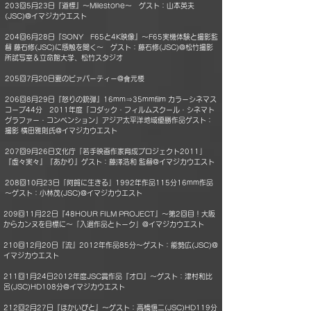
203回5月23日『道標』～Milestone～ ゲスト：山本英夫
(JSC)@イマジカウエスト
204回6月28日『SONY F65と4K映像』～F65実機体験と撮影監
督 藤石修(JSC)に感触を聞く～ ゲスト：藤石修(JSC)@松竹撮影
所試写室＆立命館大学、松竹スタジオ
205回7月20日夏のビァパーティー@會元楼
206回8月29日『怒りの銃弾』16mm⇒35mmfilm カラーシネマス
コープ44分 2011年度「コダック・フィルムスクール・シネマト
グラファー・コンベンション」アジア太平洋地域優勝作品ゲスト：
撮影 横田雅則氏@イマジカウエスト
207回9月26日文化庁「若手映画作家育成プロジェクト2011」
『虚々実々』『あかり』ゲスト：藤澤浩和 監督@イマジカウエスト
208回10月23日「阿賀に生きる」1992年作品115分16mm作品
～ゲスト：小林茂(JSC)@イマジカウエスト
209回11月22日『48HOUR FILM PROJECT』～第2回目！大阪
からカンヌを目標に～「入選作品とトーク」@イマジカウエスト
210回12月20日『流』2012年作品85分～ゲスト：能勢広(JSC)@
イマジカウエスト
211回1月24日2012年度JSC賞作品『オロ』～ゲスト：津村和比
呂(JSC)HD108分@イマジカウエスト
212回2月27日『ほかいびと』～ゲスト：高橋愼二(JSC)HD119分