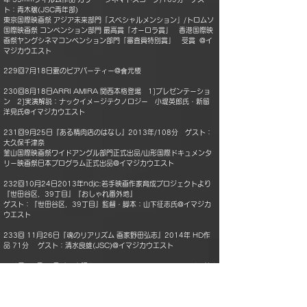
ト：青木穣(JSC青年部)
東京国際映画祭 アジア未来部門「スペシャルメンション」/トロムソ
国際映画祭 コンベンション部門 最高賞「オーロラ賞」 香港国際映
画祭ヤングシネマコンベンション部門「審査員特別賞」 受賞 @イ
マジカウエスト
229回7月18日夏のビアパーティー@會元楼
230回8月18日ARRI AMIRA 関西本格登場 1]プレゼンテーショ
ン 2]実演解説：ナックイメージテクノロジー 小堤英郎氏・新留
洋見氏@イマジカウエスト
231回9月25日『ある精肉店のはなし』2013年/108分 ゲスト：
大久保千津奈
釜山国際映画祭ワイドアングル部門正式出品/山形国際ドキュメンタ
リー映画祭日本プログラム正式出品@イマジカウエスト
232回10月24日2013年ndjc:若手映画作家育成プロジェクトより
『世田谷区，39丁目』『おしゃれ番外地』
ゲスト：『世田谷区，39丁目』監督・脚本：山下征志氏@イマジカ
ウエスト
233回 11月26日『魂のリアリズム 画家野田弘志』2014年 HD作
品 71分 ゲスト：清水良雄(JSC)@イマジカウエスト
234回 12月19日The大阪48HOUR FILM PROJECT 2014～第4
回目「入選作品上映とトーク」
『そんな愛のはなし』『タイムステイ』『罠‐Timetrap』『スキッ
プ』@イマジカウエスト