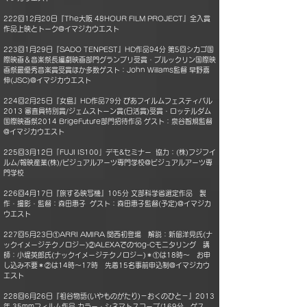
222回12月20日『The大阪 48HOUR FILM PROJECT』全入賞
作品上映とトーク@イマジカウエスト
223回1月29日『SADO TENPEST』HD作品94分 第5回シカゴ国
際映画＆音楽祭長編劇映画部門グランプリ受賞・ブルックリン国際映
画祭最優秀音楽賞受賞ほか多数ゲスト：John Willams監督 早野嘉
伸(JSC)@イマジカウエスト
224回2月25日『女島』HD作品79分 ぴあフイルムフェスティバル
2013 審査員特別賞/ジェムストーン賞(日活賞)受賞・ロッテルダム
国際映画祭2014 BrigeFuture部門招待作品 ゲスト：泉谷智規監督
@イマジカウエスト
225回3月12日「FUJI IS100」デモ&セミナー 協力：(株)フジフイ
ルム/報映産業(株)/ビジュアルアーツ専門学校@ビジュアルアーツ専
門学校
226回4月17日『旅する映写機』105分 文部科学省選定作品 製
作・撮影・監督：森田惠子 ゲスト：森田惠子監督(予定)@イマジカ
ウエスト
227回5月23日①ARRI AMIRA 関西初登場 解説：新留洋見氏(ナ
ックイメージテクノロジー)②ALEXAでの“log-Cモニタリング 講
師：小堤英郎氏(ナックイメージテクノロジー)＊①は18時～ お申
し込み不要＊②は14時～17時 先着15名事前申込制@イマジカウ
エスト
228回6月26日『祖谷物語(いやものがたり)－おくのひと－』2013
年 35mmフィルム作品 カラー・シネマトスコープ/169分 ゲス