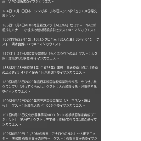
督 VIPO関係者@イマジカウエスト
184回10月3日日本・シンガポール映画人シンポジュウム@国際交
流センター
185回11月4日ARRI社最新カメラ「ALEXA」セミナー NAC新
留氏セミナー・小堤氏の機材開設解説とテスト@イマジカウエスト
186回平成22年12月16日シグロ作品『老人と海』35㍉104分 ゲ
スト：清水良雄(JSC)@イマジカウエスト
187回1月27日JSC賞受賞作品『祝＜ほうり＞の島』ゲスト：大久
保千津奈(KBC映像)@イマジカウエスト
188回2月28日昭和51年（1976年）電通・電通映画社作品『映画
のふるさと』47分＜企画：日本新薬＞@イマジカウエスト
189回3月28日2009年度日本映画学校卒業制作作品・そつせい祭
グランプリ『おってくらんし』ゲスト：大西栄理子氏・浮邊祐希氏
@イマジカウエスト
190回4月27日2009年度三浦賞受賞作品『パーマネント野ば
ら』 ゲスト：近藤龍人氏 ＜100分＞@イマジカウエスト
191回5月25日文化庁委託事業VIPO「ndjc若手映画作家育成プロ
ジェクト」『RAFT』ゲスト：三宅伸行監督/宝性良成(JSC)@イマ
ジカウエスト
192回6月29日「1/30秒の世界！アナログの極み」～人形アニメー
ター・演出家 真賀里文子の世界～ ゲスト：真賀里文子氏@イマジ