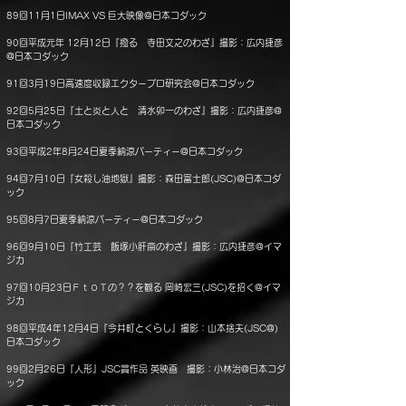
89回11月1日IMAX VS 巨大映像@日本コダック
90回平成元年 12月12日『撥る 寺田文之のわざ』撮影：広内捷彦
@日本コダック
91回3月19日高速度収録エクタープロ研究会@日本コダック
92回5月25日『土と炎と人と 清水卯一のわざ』撮影：広内捷彦@
日本コダック
93回平成2年8月24日夏季納涼パーティー@日本コダック
94回7月10日『女殺し油地獄』撮影：森田富士郎(JSC)@日本コダ
ック
95回8月7日夏季納涼パーティー@日本コダック
96回9月10日『竹工芸 飯塚小肝斎のわざ』撮影：広内捷彦@イマ
ジカ
97回10月23日ＦｔｏＴの？？を観る 岡崎宏三(JSC)を招く@イマ
ジカ
98回平成4年12月4日『今井町とくらし』撮影：山本捨夫(JSC@)
日本コダック
99回2月26日『人形』JSC賞作品 英映画 撮影：小林治@日本コダ
ック