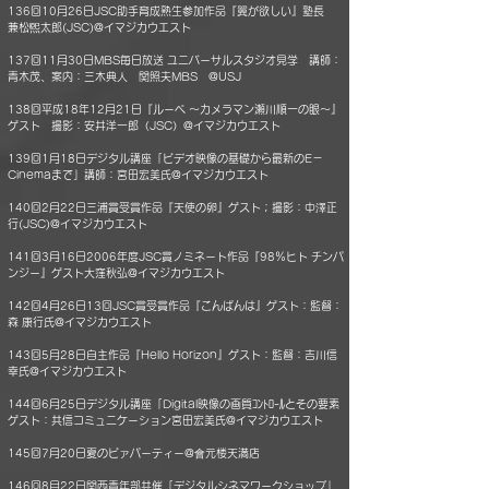
136回10月26日JSC助手育成熟生参加作品『翼が欲しい』塾長
兼松煕太郎(JSC)@イマジカウエスト
137回11月30日MBS毎日放送 ユニバーサルスタジオ見学 講師：
青木茂、案内：三木典人 関照夫MBS @USJ
138回平成18年12月21日『ルーペ ～カメラマン瀬川順一の眼～』
ゲスト 撮影：安井洋一郎（JSC）@イマジカウエスト
139回1月18日デジタル講座「ビデオ映像の基礎から最新のE－
Cinemaまで」講師：宮田宏美氏@イマジカウエスト
140回2月22日三浦賞受賞作品『天使の卵』ゲスト；撮影：中澤正
行(JSC)@イマジカウエスト
141回3月16日2006年度JSC賞ノミネート作品『98％ヒト チンパ
ンジー』ゲスト大窪秋弘@イマジカウエスト
142回4月26日13回JSC賞受賞作品『こんばんは』ゲスト：監督：
森 康行氏@イマジカウエスト
143回5月28日自主作品『Hello Horizon』ゲスト：監督：吉川信
幸氏@イマジカウエスト
144回6月25日デジタル講座「Digital映像の画質ｺﾝﾄﾛｰﾙとその要素
ゲスト：共信コミュニケーション宮田宏美氏@イマジカウエスト
145回7月20日夏のビァパーティー@會元楼天満店
146回8月22日関西青年部共催「デジタルシネマワークショップ」