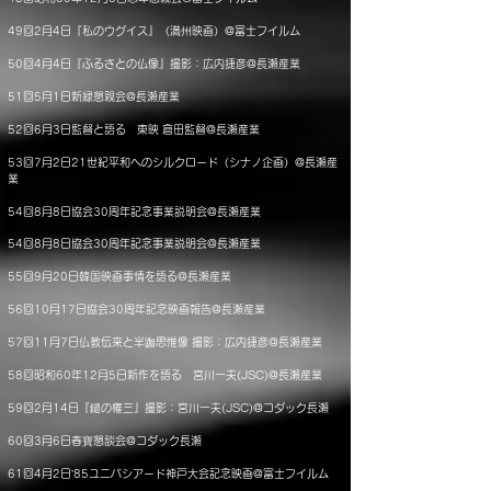
49回2月4日『私のウグイス』（満州映画）@富士フイルム
50回4月4日『ふるさとの仏像』撮影：広内捷彦@長瀬産業
51回5月1日新緑懇親会@長瀬産業
52回6月3日監督と語る 東映 倉田監督@長瀬産業
53回7月2日21世紀平和へのシルクロード（シナノ企画）@長瀬産
業
54回8月8日協会30周年記念事業説明会@長瀬産業
54回8月8日協会30周年記念事業説明会@長瀬産業
55回9月20日韓国映画事情を語る@長瀬産業
56回10月17日協会30周年記念映画報告@長瀬産業
57回11月7日仏教伝来と半跏思惟像 撮影：広内捷彦@長瀬産業
58回昭和60年12月5日新作を語る 宮川一夫(JSC)@長瀬産業
59回2月14日『鑓の権三』撮影：宮川一夫(JSC)@コダック長瀬
60回3月6日春寶懇談会@コダック長瀬
61回4月2日’85ユニバシアード神戸大会記念映画@富士フイルム