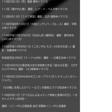
110回2月23日『然』福島 要@イマジカ
111回『書かれた顔』 撮影：レナード・ベルタ@イマジカ
112回6月13日『三十三間堂』撮影：広内 捷彦@イマジカ
113回平成8年10月1日『大阪ビッグリバーブルース』撮影：平野
力@イマジカ
114回平成10年2月26日『おばんざい歳時記』 撮影：奥村祐治
(JSC)@イマジカ
115回平成10年8月21日『ニホンザル モズー26年の生涯―』撮
影：加藤孝@イマジカ
特別試写会3月9日『ナージャの村』 撮影：一之瀬正史@イマジカ
116回3月26日大阪芸術大学大学院修士作品『後ろの正面』『ひげ
CLOTHING』撮影：川口修衛@イマジカ
117回6月23日NHK&NHKエンタープライズ21/ドキュメンタリー
ジャパン
『なぜ隣人を殺したか？』～ルワンダ虐殺とラジオ放送@イマジカ
118回9月21日「デジタルによるメディア革新と表現の行方」～今
キャメラマンは何を～
講師：ソニーPCL広報室長 前沢 哲爾@ソニーPCL会議室