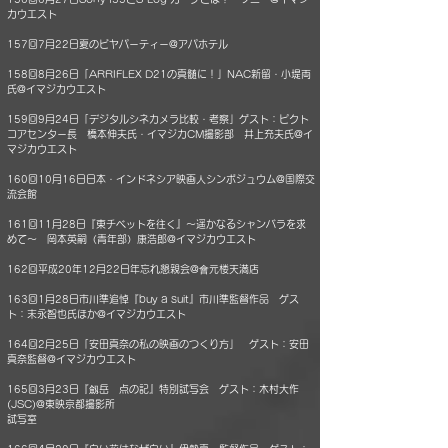
カウエスト
157回7月22日夏のビヤパーティー@アパホテル
158回8月26日「ARRIFLEX D21の真髄に！」NAC新留・小堤両
氏@イマジカウエスト
159回9月24日「デジタルシネカメラ比較・考察」ゲスト：ピクト
コアセンター長 橋本伸夫氏・イマジカCM撮影部 井上充夫氏@イ
マジカウエスト
160回10月16日日本・インドネシア映画人シンポジュウム@国際交
流会館
161回11月28日『東チベットを往く』～遥かなるシャンバラを求
めて～ 岡本英嗣（青年部）康浩郎@イマジカウエスト
162回平成20年12月22日年忘れ懇親会@會元楼天満店
163回1月28日市川準追悼『buy a suit』市川準監督作品 ゲス
ト：末永智也氏ほか@イマジカウエスト
164回2月25日「安田真奈の私の映画のつくり方」 ゲスト：安田
真奈監督@イマジカウエスト
165回3月23日『劔岳 点の記』特別試写会 ゲスト：木村大作
(JSC)@東映京都撮影所
試写室