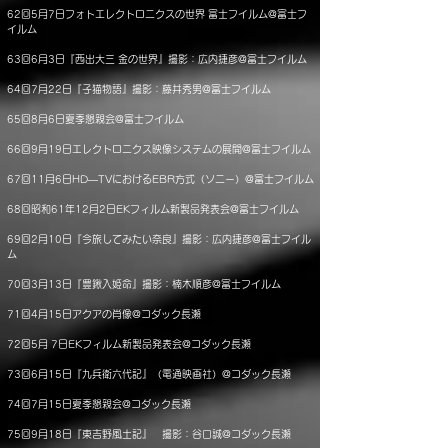
62回5月7日フォトエレクトロニクスの世界 富士フイルム@富士フ
イルム
63回6月3日『西出大三 金の世界』撮影：広内捷彦@富士フイルム
64回7月22日『子猫物語』撮影：藤井秀男@富士フイルム
65回8月6日夏季懇親会@富士フイルム
66回9月19日エレクトロニクス映像システムの展開@富士フイルム
67回11月6日HD―TVにおけるEBR方式（ソニー）@富士フイルム
68回昭和61年12月2日EKフィルム新製品発表会@富士フイルム
69回2月10日『今旅してみたい奈良』撮影：広内捷彦@富士フイル
ム
70回3月13日『豊鍬入姫命』撮影：楠木順彦@富士フイルム
71回4月15日アクアの肖像@コダック長瀬
72回5月 7日EKフィルム新製品発表会@コダック長瀬
73回6月15日『九兵衛六代記』（電通映画社）@コダック長瀬
74回7月15日夏季懇親会@コダック長瀬
75回9月18日『東吉野風土記』 撮影：谷口誠@コダック長瀬