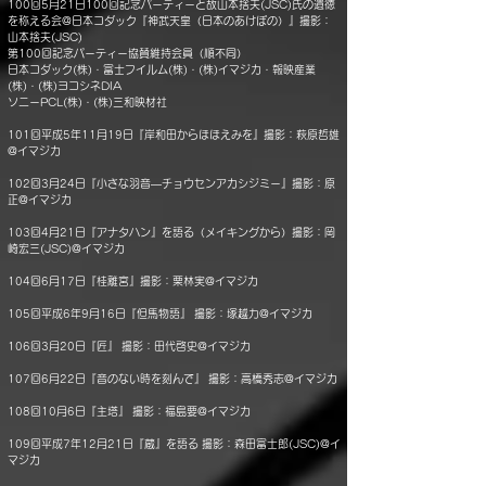
100回5月21日100回記念パーティーと故山本捨夫(JSC)氏の遺徳
を称える会@日本コダック『神武天皇（日本のあけぼの）』撮影：
山本捨夫(JSC)
第100回記念パーティー協賛維持会員（順不同）
日本コダック(株)・富士フイルム(株)・(株)イマジカ・報映産業
(株)・(株)ヨコシネDIA
ソニーPCL(株)・(株)三和映材社
101回平成5年11月19日『岸和田からほほえみを』撮影：萩原哲雄
@イマジカ
102回3月24日『小さな羽音―チョウセンアカシジミー』撮影：原
正@イマジカ
103回4月21日『アナタハン』を語る（メイキングから）撮影：岡
崎宏三(JSC)@イマジカ
104回6月17日『桂離宮』撮影：栗林実@イマジカ
105回平成6年9月16日『但馬物語』 撮影：塚越力@イマジカ
106回3月20日『匠』 撮影：田代啓史@イマジカ
107回6月22日『音のない時を刻んで』 撮影：高橋秀志@イマジカ
108回10月6日『主塔』 撮影：福島要@イマジカ
109回平成7年12月21日『蔵』を語る 撮影：森田富士郎(JSC)@イ
マジカ