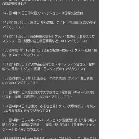
@京都東映撮影所
147回9月30日日印映画人シンポジュウム@国際交流会館
148回10月16日『0(ゼロ)からの風』ゲスト：岡田賢三(JSC)@イ
マジカウエスト
149回11月20日『ある探偵の証明』ゲスト：監督山口雅和氏ほか
スタッフ一同（関西の自主映画事情など）@イマジカウエスト
150回平成19年12月21日『色彩の記憶～辰砂～』ゲスト 監督：御
法川修氏@イマジカウエスト
151回1月25日『2つの名前を持つ男～キャメラマン金学成・金井
成一の足跡～』ゲスト 監督：田中文人氏@イマジカウエスト
152回2月29日『幕末に生きる 中岡慎太郎』ゲスト：堀田泰寛
(JSC)@イマジカウエスト
153回3月25日大阪芸術大学大学院博士１号作品『キネマの大地』
ゲスト：向陽・宮島正弘(JSC)@イマジカウエスト
154回4月24日『山頭火 ふるさと篇』ゲスト大塚幹郎氏（元映テ
レ中部支部長）@イマジカウエスト
155回5月23日フィルムラバーズフェスタ最優秀作品『八月の軽い
豚』ゲスト：渡辺紘文監督 同時上映『口紅』『放課後とキャン
ディー』@イマジカウエスト
156回6月27日Sony f35とS-Log カーブとは？ ソニー@イマジ