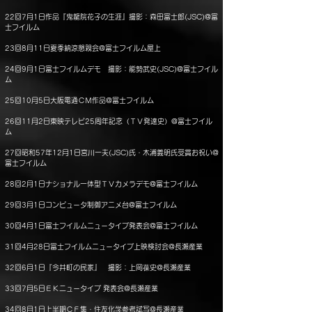
22回7月1日作品『鬼龍院花子の生涯』撮影：森田富士郎(JSC)@富
士フイルム
23回8月11日夏季納涼懇親会@富士フイルム屋上
24回9月1日富士フイルムデモ 撮影：能勢武史(JSC)@富士フイル
ム
25回10月5日大阪電通ＣＭ作品@富士フイルム
26回11月2日東映テレビ25周年記念（ＴＶ発達史）@富士フイル
ム
27回昭和57年12月1日宮川一夫(JSC)氏・木浦義明氏受賞お祝い@
富士フイルム
28回2月1日ナショナル一体型ＴＶカメラデモ@富士フイルム
29回3月1日コンピュータ制御アニメ台@富士フイルム
30回4月1日富士フイルムニュータイプ発表会@富士フイルム
31回4月28日富士フイルムニュータイプ上映検討会@長瀬産業
32回6月1日『今井町の民家』 撮影：上岡葆史@長瀬産業
33回7月5日ＥＫニュータイプ 発表会@長瀬産業
34回8月1日上半期ＣＦ集・住友化学参考試写@長瀬産業