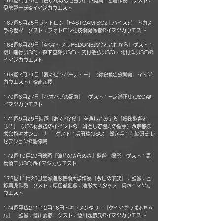
166回4月20日『白い花はなぜ白い』伊勢真一監督作品 ゲスト：
伊勢真一氏@イマジカウエスト
167回5月25日フォトロン「FASTCAM BC2」ハイスピードカメ
ラの世界 ゲスト：フォトロン社技術関係者@イマジカウエスト
168回6月29日「4KキャメラREDONEの今とこれから」ゲスト：
櫻井隆行(JSC)・森下直輝(JSC)・武村敏弘(JSC)・北村洋(JSC)@
イマジカウエスト
169回7月31日「夏のビャパーティー」（総会報告会開催 イマジ
カウエスト）@會元楼
170回8月27日『バオバブの記憶』 ゲスト：一之瀬正史(JSC)@
イマジカウエスト
171回9月29日映画『おくりびと』を通してみえる「撮影監督と
は？」（JFC総会後のイベントの一環として協力の催事）@京都弥
栄会館ギオンコーナー ゲスト：浜田毅(JSC) 聞き手：寺脇研氏 レ
セプション@圓徳院
172回10月29日映画『破片のきらめき』監督・撮影・ゲスト：高
橋慎二(JSC)@イマジカウエスト
173回11月26日宝塚造形芸術大学作品『今日の家族』：監督：上
野真虎作品 ゲスト：原田徹監督：造形大スタッフ一同@イマジカ
ウエスト
174回平成21年12月16日ドキュメンタリー『タイマグラばぁちゃ
ん』 監督：澄川嘉彦 ゲスト：澄川嘉彦氏@イマジカウエスト