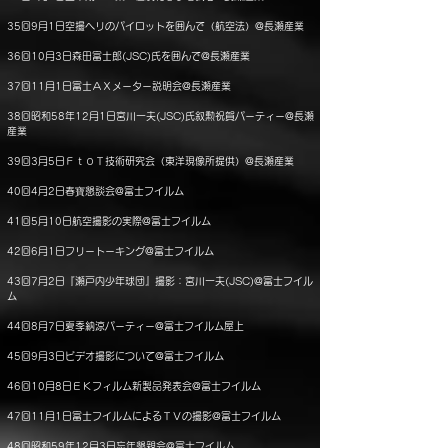
35回9月1日空撮ヘリのパイロットを囲んで（航空法）@長瀬産業
36回10月3日森田富士郎(JSC)氏を囲んで@長瀬産業
37回11月1日富士ＡＸメーター説明会@長瀬産業
38回昭和58年12月1日宮川一夫(JSC)氏叙勲祝賀パーティー@長瀬
産業
39回3月5日ＦｔｏＴ技術研究会（東洋現像所提供）@長瀬産業
40回4月2日春寶懇談会@富士フイルム
41回5月10日航空撮影の実際@富士フイルム
42回6月1日フリートーキング@富士フイルム
43回7月2日『瀬戸内少年球団』撮影：宮川一夫(JSC)@富士フイル
ム
44回8月7日夏季納涼パーティー@富士フイルム屋上
45回9月3日ビデオ撮影について@富士フイルム
46回10月8日ＥＫフィルム新製品発表会@富士フイルム
47回11月1日富士フイルムによるＴＶの撮影@富士フイルム
48回昭和59年12月3日忘年懇親会@富士フイルム