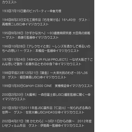
カウエスト
193回7月15日夏のビァパーティー@會元楼
194回8月23日文化工房作品『石を架ける』16㍉40分 ゲスト：
高橋慎二(JSC)@イマジカウエスト
195回9月28日『かすかな光へ』～93歳教育研究者 大田堯の挑戦
～ ゲスト：森康行監督@イマジカウエスト
196回10月28日『アレクセイと泉』～レンズを透かして視るいの
ちへの想い！～ ゲスト：本橋成一監督@イマジカウエスト
197回11月24日『48HOUR FILM PROJECT』～なぜ大阪で？こ
んな思いで製作！応募作品とその中身？@イマジカウエスト
198回平成23年12月21日『鋳金』～大澤光民のわざ～35㍉36
分 ゲスト：堀田泰寛(JSC)@イマジカウエスト
199回1月30日Canon C300 CINE 実機検証@イマジカウエスト
200回2月20日『大魔神』～森田富士郎(JSC)撮影監督に聞く～@
イマジカウエスト
201回3月21日2011年度JSC賞作品『仁淀川』～知られざる青の
世界～ ゲスト：世宮大輔(JSC)HD43分＠イマジカウエスト
202回4月27日『傍 かたわら』～3月11日からの旅～ 2012年度
いせフィルム作品 ゲスト：伊勢真一監督@イマジカウエスト