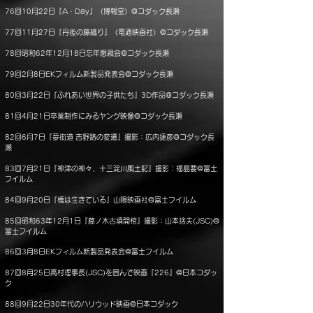
76回10月22日『A・Day』（博報堂）@コダック長瀬
77回11月27日『丹後の藤織り』（電通映画社）@コダック長瀬
78回昭和62年12月18日忘年懇親会@コダック長瀬
79回2月8日EKフィルム新製品発表会@コダック長瀬
80回3月22日『ふれあい世界の子供たち』3D作品@コダック長瀬
81回4月21日卒業制作にみるヤング映像@コダック長瀬
82回6月7日『夢街道 吉野路の変遷』撮影：広内捷彦@コダック長
瀬
83回7月21日『神津の神々、十三淀川風土記』撮影：福島要@富士
フイルム
84回9月20日『橋は生きている』山陽映画社@富士フイルム
85回昭和63年12月1日『藤ノ木古墳開棺』撮影：山本捨夫(JSC)@
富士フイルム
86回3月8日EKフィルム新製品発表会@富士フイルム
87回8月25日高村理事長(JSC)を囲んで映画『226』@日本コダッ
ク
88回9月22日30年代のハリウッド映画@日本コダック