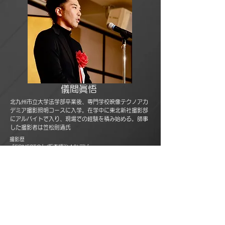
儀間眞悟
北九州市立大学法学部卒業後、専門学校映像テクノアカ
デミア撮影照明コースに入学。在学中に東北新社撮影部
にアルバイトで入り、現場での経験を積み始める。師事
した撮影者は笠松則通氏
撮影歴
『ERNESTO』(阪本順治 16)デビュー
『半世界』(阪本順治 17)
『一度も撃ってません』(阪本順治 18)
『弟とアンドロイドと僕』(阪本順治 22)
日本映画撮影監督協会 三浦賞委員会 2022年12月吉日
○ 三浦賞委員会委員長 御木茂則
○ 審査員 日本映画撮影監督協会（JSC）正会員
○ 「三浦賞」とは1956年（昭和31年）に制定され、名撮影監督で