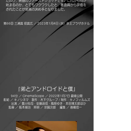
たのが、映画のファーストショットです。これから何が
始まるのか、とてもワクワクしたと、審査員から評価を
されたことが受賞の決め手となりました。
第66回 三浦賞 授賞式 ／ 2023年1月4日 (水) 京王プラザホテル
弟とアンドロイドと僕
『
』
94分 ／ CinemaScope ／ 2022年1月7日 劇場公開
配給 ／ キノシネマ 製作：木下グループ / 制作：キノフィルムズ
出演 ／ 豊川悦司・安藤政信
・風祭ゆき・本田博太郎ほか
監督 ／ 阪本順治 照明 ／ 宗賢次郎 編集 ／ 普嶋信一