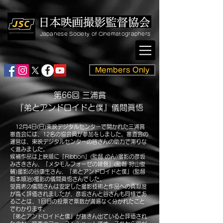
Japanese Society of Cinematographers
Members Only
第66回 三浦賞
『弟とアンドロイドと僕』儀間眞悟
12月4日(日)東映デジタルセンターで開かれた三浦賞
審査会には、12名の協会員が参加をしました。審査会の
運営は、東映デジタルセンターの皆さんの助力で滞りな
く進みました。
候補作品は上映順に『Ribbon』(監督 のん)撮影の彦坂
みさきさん、『メタモルフォーゼの縁側』(監督 狩山俊
輔)撮影の谷康生さん、『弟とアンドロイドと僕』(監督
阪本順治)撮影の儀間眞悟さんでした。
受賞者の儀間さんは安定した撮影技術と作品への貢献度
が高く評価されましたが、彦坂さんと谷さんも同様であ
ることは、1回目の投票で票数が満遍なく分かれたこと
でわかります。
『弟とアンドロイドと僕』が抜きん出ていると評価され